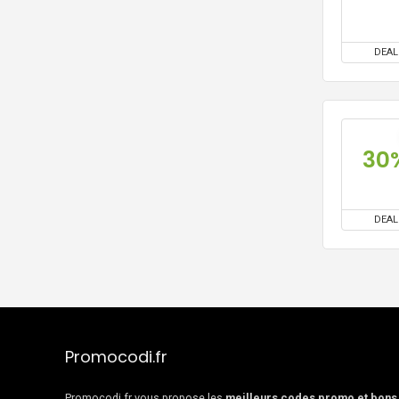
DEAL
30
DEAL
Promocodi.fr
Promocodi.fr vous propose les
meilleurs codes promo et bons