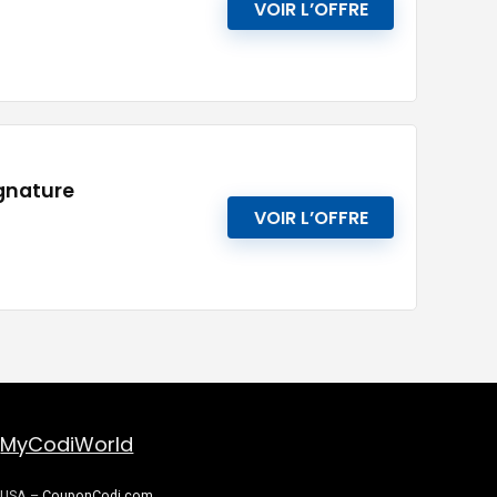
VOIR L’OFFRE
ignature
VOIR L’OFFRE
MyCodiWorld
USA –
CouponCodi.com