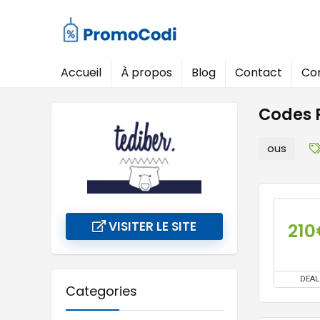
Accueil
À propos
Blog
Contact
Con
Codes P
ous
VISITER LE SITE
210
DEAL
Categories