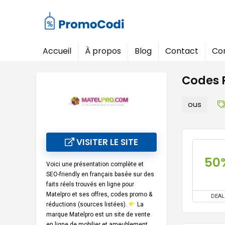
Accueil
À propos
Blog
Contact
Con
Codes P
ous
VISITER LE SITE
50
Voici une
présentation complète et
SEO-friendly
en français basée sur des
faits réels trouvés en ligne pour
Matelpro
et ses offres, codes promo &
DEAL
réductions (sources listées).
La
marque
Matelpro
est un
site de vente
en ligne de mobilier et ameublement
,