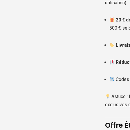
utilisation) :
20 € d
500 € sel
Livrai
Réduct
Codes 
Astuce : 
exclusives d
Offre É