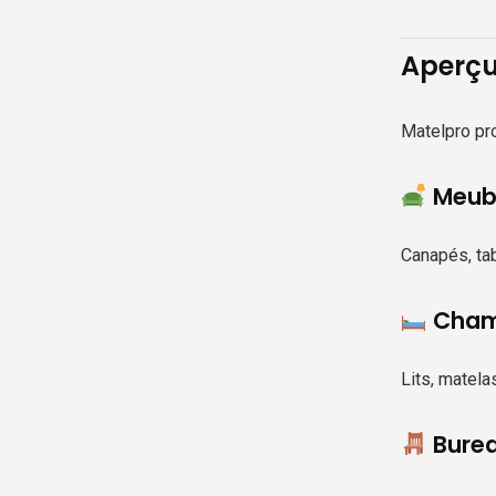
Aperçu
Matelpro pro
Meubl
Canapés, ta
Chamb
Lits, matel
Burea