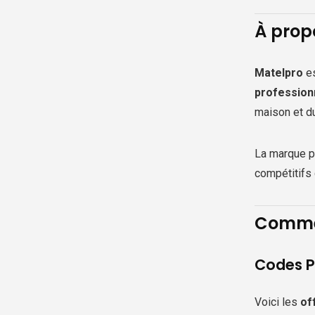
À prop
Matelpro
e
profession
maison et d
La marque pr
compétitifs 
Commen
Codes P
Voici les
of