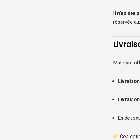
Il
n’existe 
réservée aux
Livrais
Matelpro off
Livraison
Livraison
En dessous
Ces optio