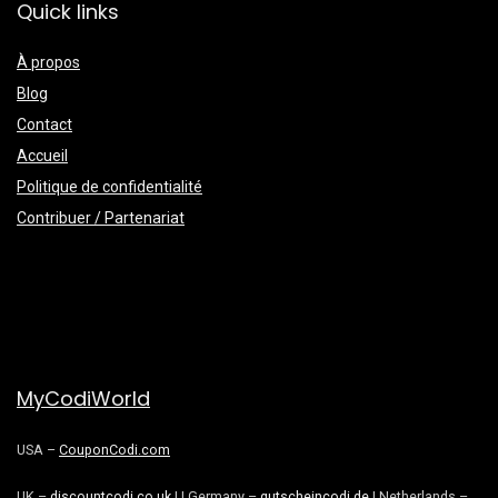
Quick links
À propos
Blog
Contact
Accueil
Politique de confidentialité
Contribuer / Partenariat
MyCodiWorld
USA –
CouponCodi.com
UK –
discountcodi.co.uk
| | Germany –
gutscheincodi.de
| Netherlands –